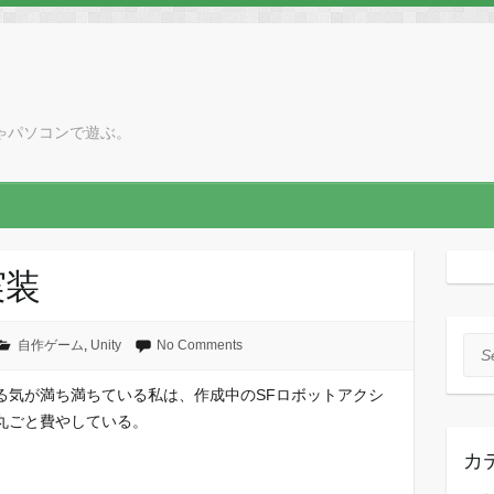
ちっちゃパソコンで遊ぶ。
実装
自作ゲーム
,
Unity
No Comments
Sea
る気が満ち満ちている私は、作成中のSFロボットアクシ
丸ごと費やしている。
カ