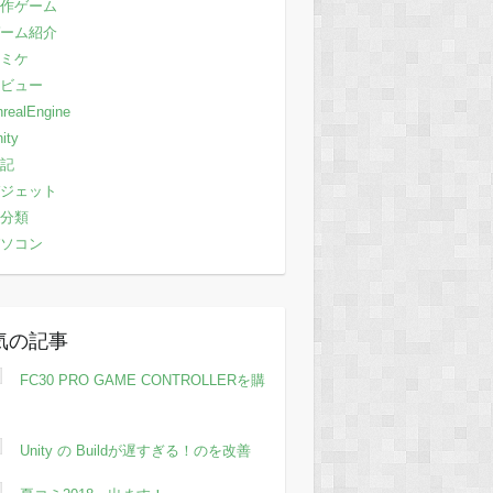
作ゲーム
ーム紹介
ミケ
ビュー
realEngine
ity
記
ジェット
分類
ソコン
気の記事
FC30 PRO GAME CONTROLLERを購
Unity の Buildが遅すぎる！のを改善