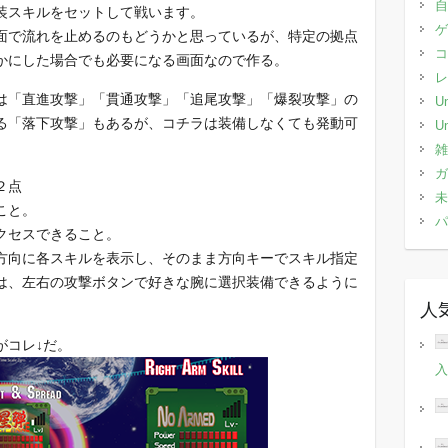
自
装スキルをセットして戦います。
ゲ
面で流れを止めるのもどうかと思っているが、特定の拠点
コ
かにした場合でも必要になる画面なので作る。
レ
は「直進攻撃」「貫通攻撃」「追尾攻撃」「爆裂攻撃」の
Un
る「落下攻撃」もあるが、コチラは装備しなくても発動可
Un
雑
ガ
２点
未
こと。
パ
クセスできること。
方向に各スキルを表示し、そのまま方向キーでスキル指定
は、左右の攻撃ボタンで好きな腕に選択装備できるように
人
がコレ↓だ。
入