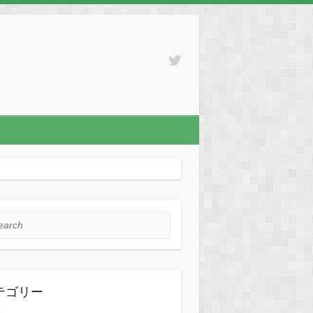
rch
テゴリー