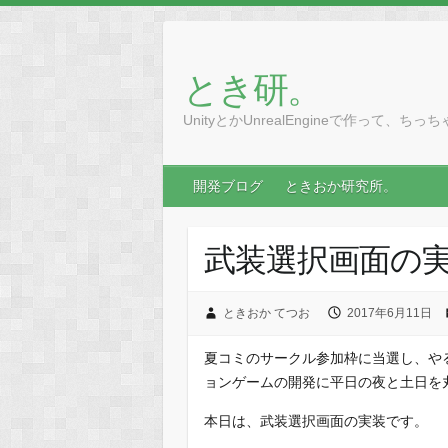
とき研。
UnityとかUnrealEngineで作って、
開発ブログ
ときおか研究所。
武装選択画面の
ときおか てつお
2017年6月11日
夏コミのサークル参加枠に当選し、や
ョンゲームの開発に平日の夜と土日を
本日は、武装選択画面の実装です。