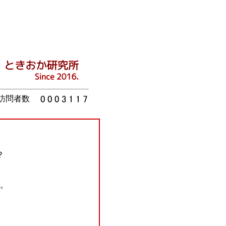
訪問者数
？
。
。